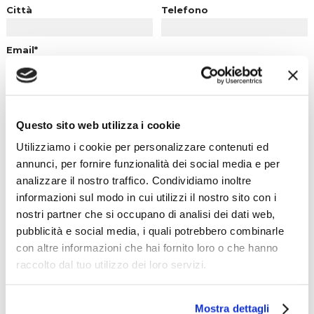
Città
Telefono
Email*
Messaggio*
Questo sito web utilizza i cookie
Utilizziamo i cookie per personalizzare contenuti ed
annunci, per fornire funzionalità dei social media e per
analizzare il nostro traffico. Condividiamo inoltre
informazioni sul modo in cui utilizzi il nostro sito con i
nostri partner che si occupano di analisi dei dati web,
Acconsento al trattamento dei dati personali ai sensi del
Reg.
pubblicità e social media, i quali potrebbero combinarle
UE n.679/2016 (GDPR)
.
con altre informazioni che hai fornito loro o che hanno
raccolto dal tuo utilizzo dei loro servizi.
Mostra dettagli