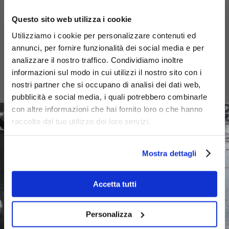
Ci occupiamo anche della riparazione di agitatori industriali ATEX,
apparecchiature progettate per essere utilizzate in atmosfera
Questo sito web utilizza i cookie
esplosiva, che richiedono massima attenzione per operare in
Utilizziamo i cookie per personalizzare contenuti ed
piena sicurezza.
annunci, per fornire funzionalità dei social media e per
Effettuiamo tutti i test elettrici necessari alla verifica del corretto
analizzare il nostro traffico. Condividiamo inoltre
funzionamento della macchina.
informazioni sul modo in cui utilizzi il nostro sito con i
Alcuni dei marchi trattati
:
nostri partner che si occupano di analisi dei dati web,
Criman, Flygt, Sulzer, Zenit.
pubblicità e social media, i quali potrebbero combinarle
con altre informazioni che hai fornito loro o che hanno
raccolto dal tuo utilizzo dei loro servizi.
Mostra dettagli
Accetta tutti
Personalizza